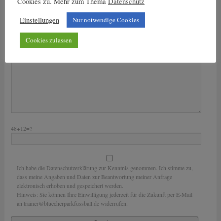
Cookies zu. Mehr zum Thema
Datenschutz
Bitte lasse dieses Feld leer.
Deine Nachricht
Einstellungen
Nur notwendige Cookies
Cookies zulassen
48+12=?
Ich habe die Datenschutzerklärung zur Kenntnis genommen. Ich stimme zu,
dass meine Angaben und Daten zur Beantwortung meiner Anfrage
elektronisch erhoben und gespeichert werden.
Hinweis: Sie können Ihre Einwilligung jederzeit für die Zukunft per E-Mail
an trainer@bluecherparkfussball.de widerrufen.