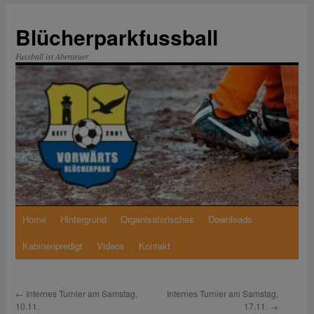
Zum
Inhalt
Blücherparkfussball
springen
Fussball ist Abenteuer
Home
Hintergrund
Organisatorisches
Downloads
Kabinenpredigt
Videos
Kontakt
←
Internes Turnier am Samstag,
Internes Turnier am Samstag,
10.11.
17.11.
→