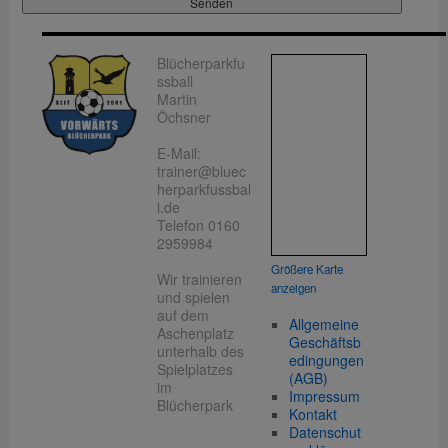
Blücherparkfu
ssball
Martin
Öchsner
E-Mail:
trainer@bluec
herparkfussbal
l.de
Telefon 0160
2959984
Größere Karte
Wir trainieren
anzeigen
und spielen
auf dem
Allgemeine
Aschenplatz
Geschäftsb
unterhalb des
edingungen
Spielplatzes
(AGB)
im
Impressum
Blücherpark
Kontakt
Datenschut