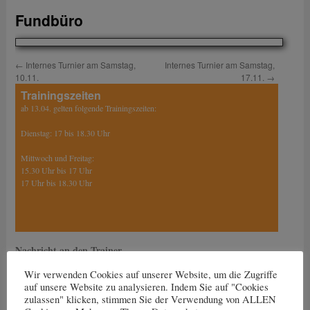
Fundbüro
←
Internes Turnier am Samstag,
Internes Turnier am Samstag,
10.11.
17.11.
→
Trainingszeiten
ab 13.04. gelten folgende Trainingszeiten:
Dienstag: 17 bis 18.30 Uhr
Mittwoch und Freitag:
15.30 Uhr bis 17 Uhr
17 Uhr bis 18.30 Uhr
Nachricht an den Trainer
Dein Name
Wir verwenden Cookies auf unserer Website, um die Zugriffe
auf unsere Website zu analysieren. Indem Sie auf "Cookies
Deine E-Mail-Adresse
zulassen" klicken, stimmen Sie der Verwendung von ALLEN