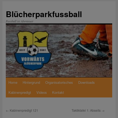
Zum
Inhalt
Blücherparkfussball
springen
Fussball ist Abenteuer
Home
Hintergrund
Organisatorisches
Downloads
Kabinenpredigt
Videos
Kontakt
←
Kabinenpredigt 121
Taktiktafel 1: Abseits
→