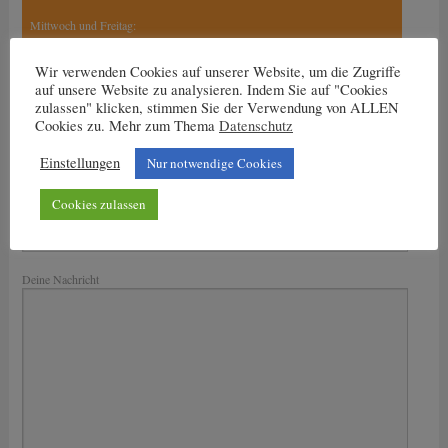
Mittwoch und Freitag:
15.30 Uhr bis 17 Uhr
17 Uhr bis 18.30 Uhr
Wir verwenden Cookies auf unserer Website, um die Zugriffe
auf unsere Website zu analysieren. Indem Sie auf "Cookies
zulassen" klicken, stimmen Sie der Verwendung von ALLEN
Cookies zu. Mehr zum Thema
Datenschutz
Nachricht an den Trainer
Einstellungen
Nur notwendige Cookies
Dein Name
Cookies zulassen
Deine E-Mail-Adresse
Bitte lasse dieses Feld leer.
Deine Nachricht