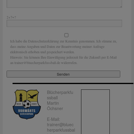
2+7=?
Ich habe die Datenschutzerklärung zur Kenntnis genommen. Ich stimme zu,
dass meine Angaben und Daten zur Beantwortung meiner Anfrage
elektronisch erhoben und gespeichert werden.
Hinweis: Sie können Ihre Einwilligung jederzeit für die Zukunft per E-Mail
an trainer@bluecherparkfussball.de widerrufen.
Blücherparkfu
ssball
Martin
Öchsner
E-Mail:
trainer@bluec
herparkfussbal