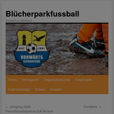
Zum
Inhalt
Blücherparkfussball
springen
Fussball ist Abenteuer
Home
Hintergrund
Organisatorisches
Downloads
Kabinenpredigt
Videos
Kontakt
←
Jahrgang 2006
Fundbüro
→
Freundschaftsspiel vs DJK Roland