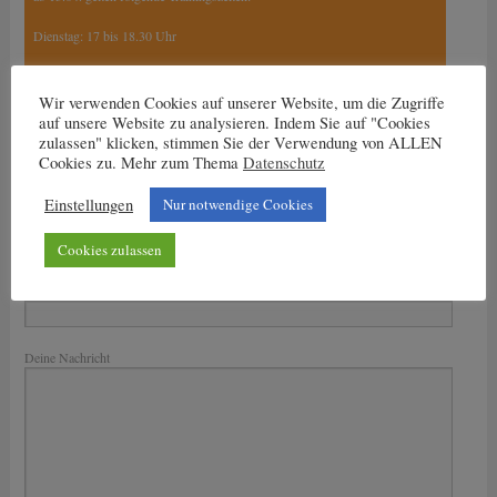
Dienstag: 17 bis 18.30 Uhr
Mittwoch und Freitag:
15.30 Uhr bis 17 Uhr
Wir verwenden Cookies auf unserer Website, um die Zugriffe
17 Uhr bis 18.30 Uhr
auf unsere Website zu analysieren. Indem Sie auf "Cookies
zulassen" klicken, stimmen Sie der Verwendung von ALLEN
Cookies zu. Mehr zum Thema
Datenschutz
Einstellungen
Nur notwendige Cookies
Nachricht an den Trainer
Dein Name
Cookies zulassen
Deine E-Mail-Adresse
Bitte lasse dieses Feld leer.
Deine Nachricht