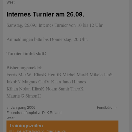
West
Internes Turnier am 26.09.
Samstag, 26.09.: Internes Turnier von 10 bis 12 Uhr
Anmeldungen bitte bis Donnerstag, 20 Uhr.
Turnier findet statt!
Bisher angemeldet:
Ferris MaxW EliasB HenriB Michel MaxR Mikele JanS
JakobN Magnus CarlV Kaan Jano Hannes
Kilian Nolan EliasK Noam Samir TheoK
MauritsG SimonH
←
Jahrgang 2006
Fundbüro
→
Freundschaftsspiel vs DJK Roland
West
Trainingszeiten
ab 13.04. gelten folgende Trainingszeiten: