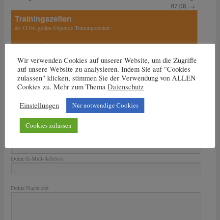
07.06.
→
Trainingszeiten
ab 13.04. gelten folgende Trainingszeiten:
Dienstag: 17 bis 18.30 Uhr
Wir verwenden Cookies auf unserer Website, um die Zugriffe
Mittwoch und Freitag:
auf unsere Website zu analysieren. Indem Sie auf "Cookies
15.30 Uhr bis 17 Uhr
zulassen" klicken, stimmen Sie der Verwendung von ALLEN
17 Uhr bis 18.30 Uhr
Cookies zu. Mehr zum Thema
Datenschutz
Einstellungen
Nur notwendige Cookies
Cookies zulassen
Nachricht an den Trainer
Dein Name
Deine E-Mail-Adresse
Bitte lasse dieses Feld leer.
Deine Nachricht