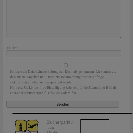
15+5=?
Ich habe die Datenschutzerklärung zur Kenntnis genommen. Ich stimme zu,
dass meine Angaben und Daten zur Beantwortung meiner Anfrage
elektronisch erhoben und gespeichert werden.
Hinweis: Sie können Ihre Einwilligung jederzeit für die Zukunft per E-Mail
an trainer@bluecherparkfussball.de widerrufen.
Blücherparkfu
ssball
Martin