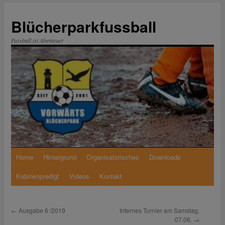
Zum
Inhalt
Blücherparkfussball
springen
Fussball ist Abenteuer
Home
Hintergrund
Organisatorisches
Downloads
Kabinenpredigt
Videos
Kontakt
←
Ausgabe 6 /2019
Internes Turnier am Samstag,
07.06.
→