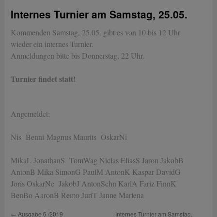
Internes Turnier am Samstag, 25.05.
Kommenden Samstag, 25.05. gibt es von 10 bis 12 Uhr
wieder ein internes Turnier.
Anmeldungen bitte bis Donnerstag, 22 Uhr.
Turnier findet statt!
Angemeldet:
Nis Benni Magnus Maurits OskarNi
MikaL JonathanS TomWag Niclas EliasS Jaron JakobB
AntonB Mika SimonG PaulM AntonK Kaspar DavidG
Joris OskarNe JakobJ AntonSchn KarlA Fariz FinnK
BenBo AaronB Remo JuriT Janne Marlena
←
Ausgabe 6 /2019
Internes Turnier am Samstag,