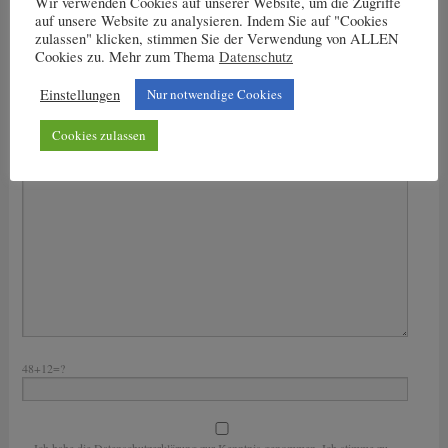
Wir verwenden Cookies auf unserer Website, um die Zugriffe
Nachricht an den Trainer
auf unsere Website zu analysieren. Indem Sie auf "Cookies
zulassen" klicken, stimmen Sie der Verwendung von ALLEN
Dein Name
Cookies zu. Mehr zum Thema
Datenschutz
Deine E-Mail-Adresse
Einstellungen
Nur notwendige Cookies
Bitte lasse dieses Feld leer.
Cookies zulassen
Deine Nachricht
48+12=?