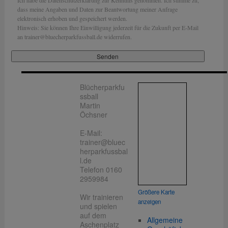
Ich habe die Datenschutzerklärung zur Kenntnis genommen. Ich stimme zu,
dass meine Angaben und Daten zur Beantwortung meiner Anfrage
elektronisch erhoben und gespeichert werden.
Hinweis: Sie können Ihre Einwilligung jederzeit für die Zukunft per E-Mail
an trainer@bluecherparkfussball.de widerrufen.
Blücherparkfu
ssball
Martin
Öchsner
E-Mail:
trainer@bluec
herparkfussbal
l.de
Telefon 0160
2959984
Größere Karte
Wir trainieren
anzeigen
und spielen
auf dem
Allgemeine
Aschenplatz