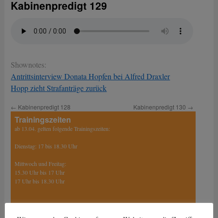
Kabinenpredigt 129
Shownotes:
Antrittsinterview Donata Hopfen bei Alfred Draxler
Hopp zieht Strafanträge zurück
←
Kabinenpredigt 128
Kabinenpredigt 130
→
Trainingszeiten
ab 13.04. gelten folgende Trainingszeiten:
Dienstag: 17 bis 18.30 Uhr
Mittwoch und Freitag:
15.30 Uhr bis 17 Uhr
17 Uhr bis 18.30 Uhr