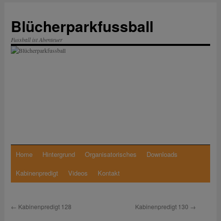
Zum
Inhalt
Blücherparkfussball
springen
Fussball ist Abenteuer
Home
Hintergrund
Organisatorisches
Downloads
Kabinenpredigt
Videos
Kontakt
←
Kabinenpredigt 128
Kabinenpredigt 130
→