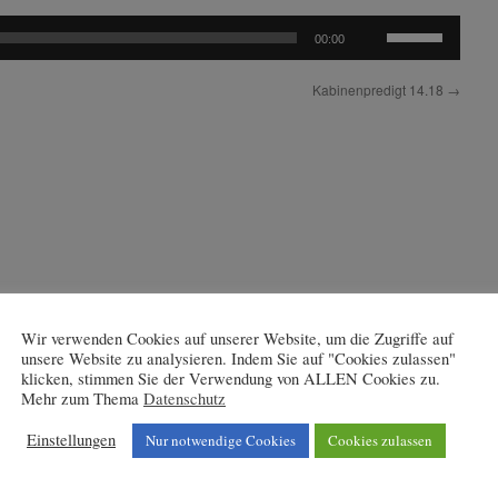
Pfeiltasten
00:00
Hoch/Runter
benutzen,
Kabinenpredigt 14.18
→
um
die
Lautstärke
zu
regeln.
Wir verwenden Cookies auf unserer Website, um die Zugriffe auf
unsere Website zu analysieren. Indem Sie auf "Cookies zulassen"
klicken, stimmen Sie der Verwendung von ALLEN Cookies zu.
Mehr zum Thema
Datenschutz
Einstellungen
Nur notwendige Cookies
Cookies zulassen