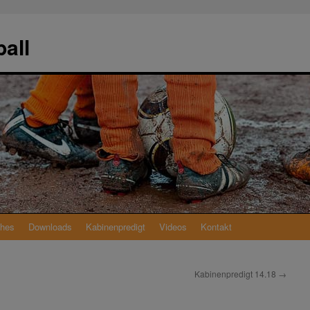
all
ches
Downloads
Kabinenpredigt
Videos
Kontakt
Kabinenpredigt 14.18
→