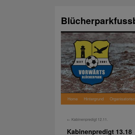
Zum
Inhalt
Blücherparkfussb
springen
Home
Hintergrund
Organisatoris
←
Kabinenpredigt 12.11.
Kabinenpredigt 13.18