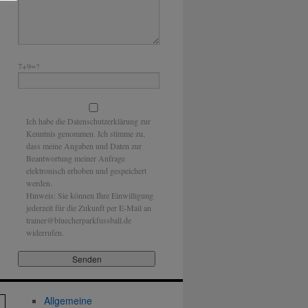
7+9=?
Ich habe die Datenschutzerklärung zur
Kenntnis genommen. Ich stimme zu,
dass meine Angaben und Daten zur
Beantwortung meiner Anfrage
elektronisch erhoben und gespeichert
werden.
Hinweis: Sie können Ihre Einwilligung
jederzeit für die Zukunft per E-Mail an
trainer@bluecherparkfussball.de
widerrufen.
Allgemeine