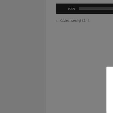
Audio-
00:00
Player
←
Kabinenpredigt 12.11.