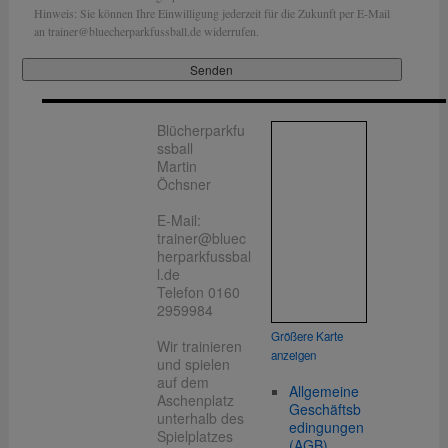
Hinweis: Sie können Ihre Einwilligung jederzeit für die Zukunft per E-Mail
an trainer@bluecherparkfussball.de widerrufen.
Blücherparkfu
ssball
Martin
Öchsner
E-Mail:
trainer@bluec
herparkfussbal
l.de
Telefon 0160
2959984
Größere Karte
Wir trainieren
anzeigen
und spielen
auf dem
Allgemeine
Aschenplatz
Geschäftsb
unterhalb des
edingungen
Spielplatzes
(AGB)