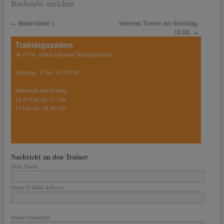
Buchstabe streichen
←
Bilderrätsel 1
Internes Turnier am Samstag,
10.05.
→
Trainingszeiten
ab 13.04. gelten folgende Trainingszeiten:
Dienstag: 17 bis 18.30 Uhr
Mittwoch und Freitag:
15.30 Uhr bis 17 Uhr
17 Uhr bis 18.30 Uhr
Nachricht an den Trainer
Dein Name
Deine E-Mail-Adresse
Bitte lasse dieses Feld leer.
Deine Nachricht