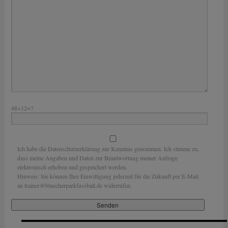
48+12=?
Ich habe die Datenschutzerklärung zur Kenntnis genommen. Ich stimme zu,
dass meine Angaben und Daten zur Beantwortung meiner Anfrage
elektronisch erhoben und gespeichert werden.
Hinweis: Sie können Ihre Einwilligung jederzeit für die Zukunft per E-Mail
an trainer@bluecherparkfussball.de widerrufen.