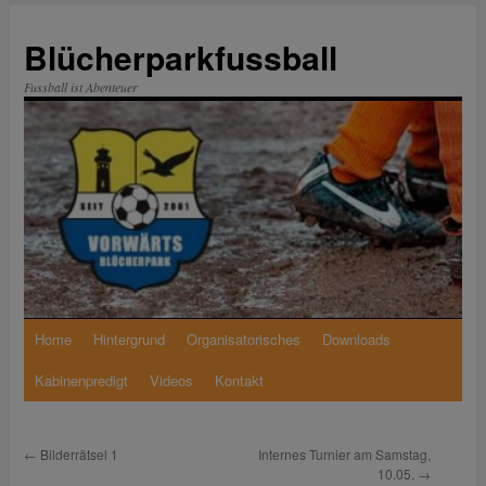
Zum
Inhalt
Blücherparkfussball
springen
Fussball ist Abenteuer
Home
Hintergrund
Organisatorisches
Downloads
Kabinenpredigt
Videos
Kontakt
←
Bilderrätsel 1
Internes Turnier am Samstag,
10.05.
→