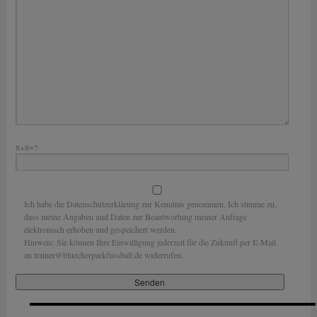
8+8=?
Ich habe die Datenschutzerklärung zur Kenntnis genommen. Ich stimme zu,
dass meine Angaben und Daten zur Beantwortung meiner Anfrage
elektronisch erhoben und gespeichert werden.
Hinweis: Sie können Ihre Einwilligung jederzeit für die Zukunft per E-Mail
an trainer@bluecherparkfussball.de widerrufen.