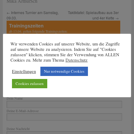
Mika ArthurSch
←
Internes Turnier am Samstag,
Taktiktafel: Spielaufbau aus 3er
09.03.
und 4er Kette
→
Trainingszeiten
ab 13.04. gelten folgende Trainingszeiten:
Dienstag: 17 bis 18.30 Uhr
Wir verwenden Cookies auf unserer Website, um die Zugriffe
auf unsere Website zu analysieren. Indem Sie auf "Cookies
Mittwoch und Freitag:
zulassen" klicken, stimmen Sie der Verwendung von ALLEN
15.30 Uhr bis 17 Uhr
Cookies zu. Mehr zum Thema
Datenschutz
17 Uhr bis 18.30 Uhr
Einstellungen
Nur notwendige Cookies
Cookies zulassen
Nachricht an den Trainer
Dein Name
Deine E-Mail-Adresse
Bitte lasse dieses Feld leer.
Deine Nachricht