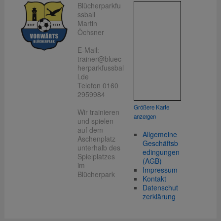
Blücherparkfu
ssball
Martin
Öchsner
E-Mail:
trainer@bluec
herparkfussbal
l.de
Telefon 0160
2959984
Größere Karte
Wir trainieren
anzeigen
und spielen
auf dem
Allgemeine
Aschenplatz
Geschäftsb
unterhalb des
edingungen
Spielplatzes
(AGB)
im
Impressum
Blücherpark
Kontakt
Datenschut
zerklärung