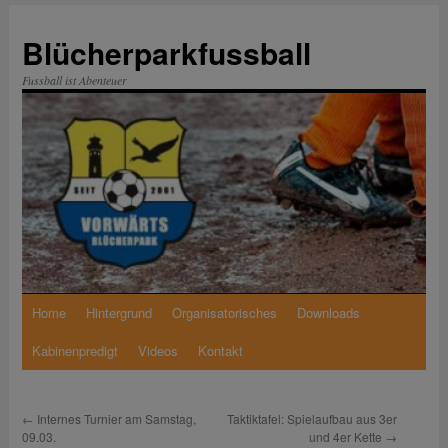
Zum
Inhalt
Blücherparkfussball
springen
Fussball ist Abenteuer
Home
Hintergrund
Organisatorisches
Downloads
Kabinenpredigt
Videos
Kontakt
←
Internes Turnier am Samstag,
Taktiktafel: Spielaufbau aus 3er
09.03.
und 4er Kette
→