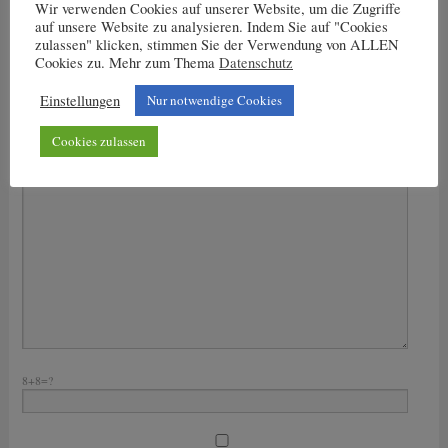
Wir verwenden Cookies auf unserer Website, um die Zugriffe
auf unsere Website zu analysieren. Indem Sie auf "Cookies
Nachricht an den Trainer
zulassen" klicken, stimmen Sie der Verwendung von ALLEN
Dein Name
Cookies zu. Mehr zum Thema
Datenschutz
Deine E-Mail-Adresse
Einstellungen
Nur notwendige Cookies
Bitte lasse dieses Feld leer.
Cookies zulassen
Deine Nachricht
8+8=?