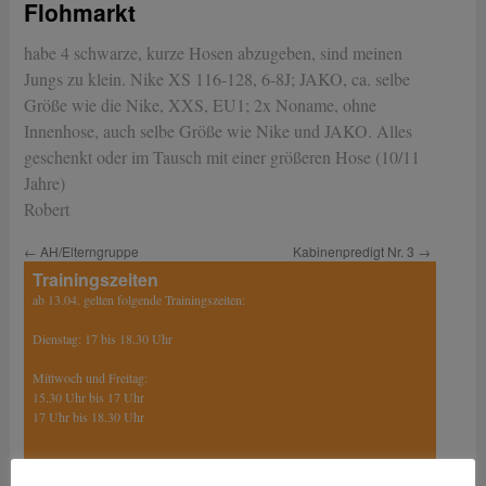
Flohmarkt
habe 4 schwarze, kurze Hosen abzugeben, sind meinen
Jungs zu klein. Nike XS 116-128, 6-8J; JAKO, ca. selbe
Größe wie die Nike, XXS, EU1; 2x Noname, ohne
Innenhose, auch selbe Größe wie Nike und JAKO. Alles
geschenkt oder im Tausch mit einer größeren Hose (10/11
Jahre)
Robert
←
AH/Elterngruppe
Kabinenpredigt Nr. 3
→
Trainingszeiten
ab 13.04. gelten folgende Trainingszeiten:
Dienstag: 17 bis 18.30 Uhr
Mittwoch und Freitag:
15.30 Uhr bis 17 Uhr
17 Uhr bis 18.30 Uhr