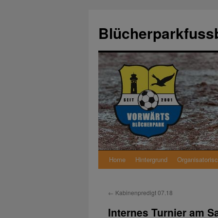
Zum
Inhalt
Blücherparkfussb
springen
Home
Hintergrund
Organisatoris
←
Kabinenpredigt 07.18
Internes Turnier am S