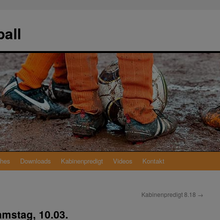
all
ches
Downloads
Kabinenpredigt
Videos
Kontakt
Kabinenpredigt 8.18
→
amstag, 10.03.