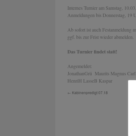
Internes Turnier am Samstag, 10.03.
Anmeldungen bis Donnerstag, 19 U
Ab sofort ist auch Festanmeldung m
ggf. bis zur Frist wieder abmelden.
Das Turnier findet statt!
Angemeldet:
JonathanGrü Maurits Magnus CarlV
HenriH LasseB Kaspar
←
Kabinenpredigt 07.18