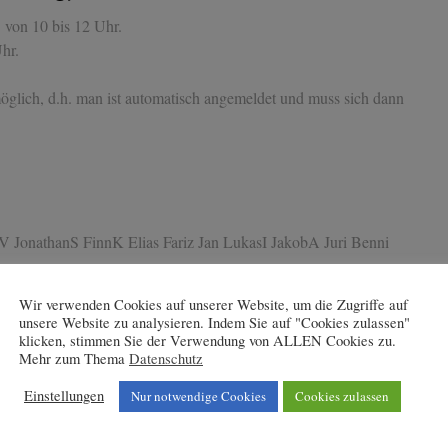
 von 10 bis 12 Uhr.
hr.
öglich, d.h. man ist automatisch angemeldet und muss sich dann
 JonathanS FinnK Elias Fariz Jan LukasI JakobA Juri Benni
Wir verwenden Cookies auf unserer Website, um die Zugriffe auf
Kabinenpredigt 8.18
→
unsere Website zu analysieren. Indem Sie auf "Cookies zulassen"
klicken, stimmen Sie der Verwendung von ALLEN Cookies zu.
Mehr zum Thema
Datenschutz
Einstellungen
Nur notwendige Cookies
Cookies zulassen