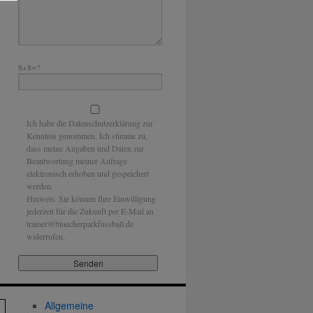
8+8=?
Ich habe die Datenschutzerklärung zur
Kenntnis genommen. Ich stimme zu,
dass meine Angaben und Daten zur
Beantwortung meiner Anfrage
elektronisch erhoben und gespeichert
werden.
Hinweis: Sie können Ihre Einwilligung
jederzeit für die Zukunft per E-Mail an
trainer@bluecherparkfussball.de
widerrufen.
Allgemeine