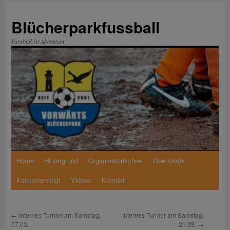
Zum
Inhalt
Blücherparkfussball
springen
Fussball ist Abenteuer
Home
Hintergrund
Organisatorisches
Downloads
Kabinenpredigt
Videos
Kontakt
←
Internes Turnier am Samstag,
Internes Turnier am Samstag,
07.03.
21.03.
→