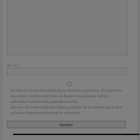
48+12=?
Ich habe die Datenschutzerklärung zur Kenntnis genommen. Ich stimme zu,
dass meine Angaben und Daten zur Beantwortung meiner Anfrage
elektronisch erhoben und gespeichert werden.
Hinweis: Sie können Ihre Einwilligung jederzeit für die Zukunft per E-Mail
an trainer@bluecherparkfussball.de widerrufen.