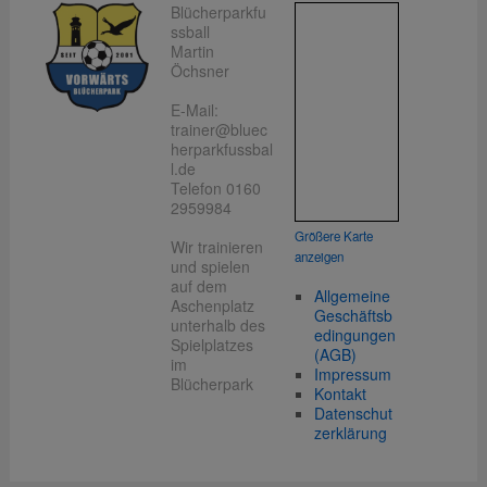
Blücherparkfu
ssball
Martin
Öchsner
E-Mail:
trainer@bluec
herparkfussbal
l.de
Telefon 0160
2959984
Größere Karte
Wir trainieren
anzeigen
und spielen
auf dem
Allgemeine
Aschenplatz
Geschäftsb
unterhalb des
edingungen
Spielplatzes
(AGB)
im
Impressum
Blücherpark
Kontakt
Datenschut
zerklärung