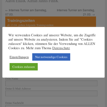
Aaron EliasK Adrian Jannis FinnK
←
Internes Turnier am Samstag,
Internes Turnier am Samstag,
07.03.
21.03.
→
Trainingszeiten
ab 13.04. gelten folgende Trainingszeiten:
Dienstag: 17 bis 18.30 Uhr
Wir verwenden Cookies auf unserer Website, um die Zugriffe
auf unsere Website zu analysieren. Indem Sie auf "Cookies
Mittwoch und Freitag:
zulassen" klicken, stimmen Sie der Verwendung von ALLEN
15.30 Uhr bis 17 Uhr
Cookies zu. Mehr zum Thema
Datenschutz
17 Uhr bis 18.30 Uhr
Einstellungen
Nur notwendige Cookies
Cookies zulassen
Nachricht an den Trainer
Dein Name
Deine E-Mail-Adresse
Bitte lasse dieses Feld leer.
Deine Nachricht