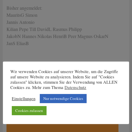
Bisher angemeldet:
MauritsG Simon
Jannis Antonio
Kilian Pepe Till DavidL Rasmus Philipp
JakobN Hannes Nikolas HenriB Peer Magnus OskarN
JanS EliasB
←
Kabinenpredigt 02.16
Freundschaftsspiel Jahrgang
Wir verwenden Cookies auf unserer Website, um die Zugriffe
2006 bei DJK Roland West
→
auf unsere Website zu analysieren. Indem Sie auf "Cookies
Trainingszeiten
zulassen" klicken, stimmen Sie der Verwendung von ALLEN
Cookies zu. Mehr zum Thema
Datenschutz
ab 13.04. gelten folgende Trainingszeiten:
Dienstag: 17 bis 18.30 Uhr
Einstellungen
Nur notwendige Cookies
Mittwoch und Freitag:
Cookies zulassen
15.30 Uhr bis 17 Uhr
17 Uhr bis 18.30 Uhr