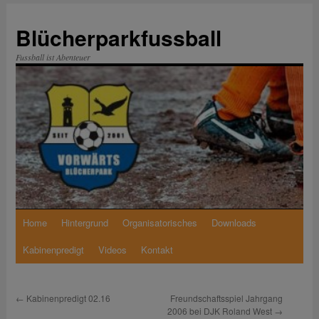
Zum
Inhalt
Blücherparkfussball
springen
Fussball ist Abenteuer
Home
Hintergrund
Organisatorisches
Downloads
Kabinenpredigt
Videos
Kontakt
←
Kabinenpredigt 02.16
Freundschaftsspiel Jahrgang
2006 bei DJK Roland West
→