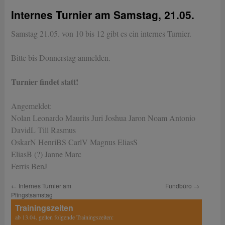
Internes Turnier am Samstag, 21.05.
Samstag 21.05. von 10 bis 12 gibt es ein internes Turnier.
Bitte bis Donnerstag anmelden.
Turnier findet statt!
Angemeldet:
Nolan Leonardo Maurits Juri Joshua Jaron Noam Antonio
DavidL Till Rasmus
OskarN HenriBS CarlV Magnus EliasS
EliasB (?) Janne Marc
Ferris BenJ
←
Internes Turnier am
Fundbüro
→
Pfingstsamstag
Trainingszeiten
ab 13.04. gelten folgende Trainingszeiten: