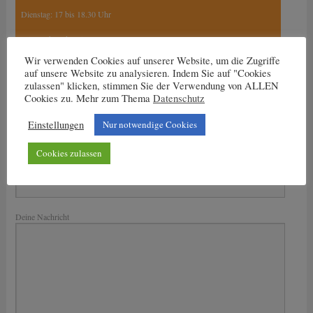
Dienstag: 17 bis 18.30 Uhr
Mittwoch und Freitag:
15.30 Uhr bis 17 Uhr
Wir verwenden Cookies auf unserer Website, um die Zugriffe
17 Uhr bis 18.30 Uhr
auf unsere Website zu analysieren. Indem Sie auf "Cookies
zulassen" klicken, stimmen Sie der Verwendung von ALLEN
Cookies zu. Mehr zum Thema
Datenschutz
Einstellungen
Nur notwendige Cookies
Nachricht an den Trainer
Dein Name
Cookies zulassen
Deine E-Mail-Adresse
Bitte lasse dieses Feld leer.
Deine Nachricht