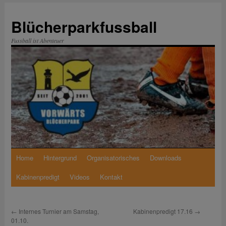
Zum
Inhalt
Blücherparkfussball
springen
Fussball ist Abenteuer
Home
Hintergrund
Organisatorisches
Downloads
Kabinenpredigt
Videos
Kontakt
←
Internes Turnier am Samstag,
Kabinenpredigt 17.16
→
01.10.