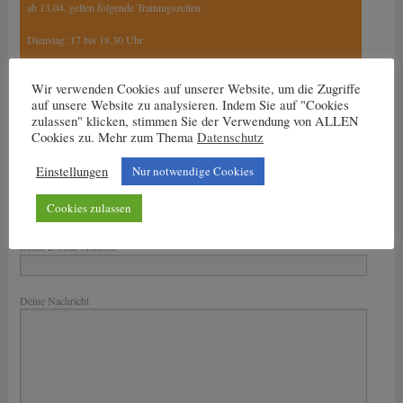
ab 13.04. gelten folgende Trainingszeiten:
Dienstag: 17 bis 18.30 Uhr
Mittwoch und Freitag:
Wir verwenden Cookies auf unserer Website, um die Zugriffe
15.30 Uhr bis 17 Uhr
auf unsere Website zu analysieren. Indem Sie auf "Cookies
17 Uhr bis 18.30 Uhr
zulassen" klicken, stimmen Sie der Verwendung von ALLEN
Cookies zu. Mehr zum Thema
Datenschutz
Einstellungen
Nur notwendige Cookies
Nachricht an den Trainer
Cookies zulassen
Dein Name
Deine E-Mail-Adresse
Bitte lasse dieses Feld leer.
Deine Nachricht