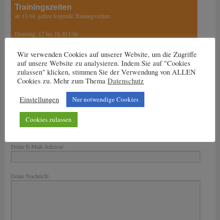
Trainingszeiten
ab 13.04. gelten folgende Trainingszeiten:
Dienstag: 17 bis 18.30 Uhr
Mittwoch und Freitag:
Wir verwenden Cookies auf unserer Website, um die Zugriffe
15.30 Uhr bis 17 Uhr
auf unsere Website zu analysieren. Indem Sie auf "Cookies
17 Uhr bis 18.30 Uhr
zulassen" klicken, stimmen Sie der Verwendung von ALLEN
Cookies zu. Mehr zum Thema
Datenschutz
Einstellungen
Nur notwendige Cookies
Nachricht an den Trainer
Cookies zulassen
Dein Name
Deine E-Mail-Adresse
Bitte lasse dieses Feld leer.
Deine Nachricht