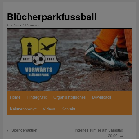
Zum
Inhalt
Blücherparkfussball
springen
Fussball ist Abenteuer
Home
Hintergrund
Organisatorisches
Downloads
Kabinenpredigt
Videos
Kontakt
←
Spendenaktion
Internes Turnier am Samstag
20.09.
→