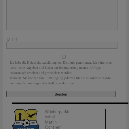
15+5=?
Ich habe die Datenschutzerklärung zur Kenntnis genommen. Ich stimme zu,
dass meine Angaben und Daten zur Beantwortung meiner Anfrage
elektronisch erhoben und gespeichert werden.
Hinweis: Sie können Ihre Einwilligung jederzeit für die Zukunft per E-Mail
an trainer@bluecherparkfussball.de widerrufen.
Blücherparkfu
ssball
Martin
Öchsner