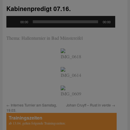
Kabinenpredigt 07.16.
Audio-
00:00
00:00
Player
Thema: Hallenturnier in Bad Münstereifel
←
Internes Turnier am Samstag,
Johan Cruyff – Rust in verde
→
19.03.
Trainingszeiten
ab 13.04. gelten folgende Trainingszeiten: