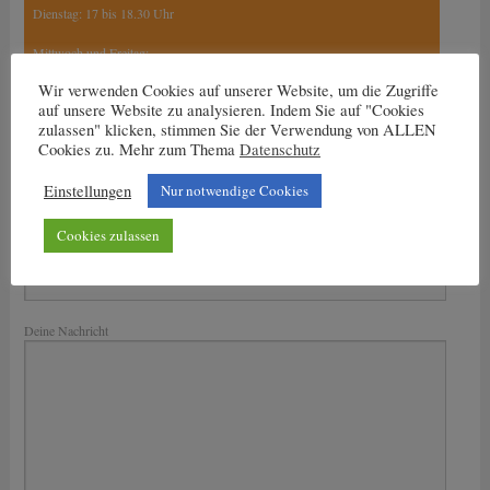
Dienstag: 17 bis 18.30 Uhr
Mittwoch und Freitag:
15.30 Uhr bis 17 Uhr
Wir verwenden Cookies auf unserer Website, um die Zugriffe
17 Uhr bis 18.30 Uhr
auf unsere Website zu analysieren. Indem Sie auf "Cookies
zulassen" klicken, stimmen Sie der Verwendung von ALLEN
Cookies zu. Mehr zum Thema
Datenschutz
Einstellungen
Nur notwendige Cookies
Nachricht an den Trainer
Dein Name
Cookies zulassen
Deine E-Mail-Adresse
Bitte lasse dieses Feld leer.
Deine Nachricht