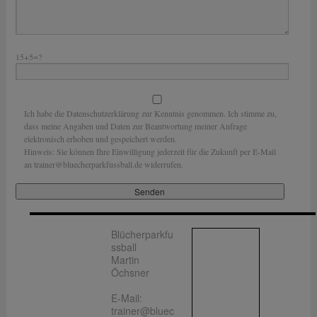
15+5=?
Ich habe die Datenschutzerklärung zur Kenntnis genommen. Ich stimme zu,
dass meine Angaben und Daten zur Beantwortung meiner Anfrage
elektronisch erhoben und gespeichert werden.
Hinweis: Sie können Ihre Einwilligung jederzeit für die Zukunft per E-Mail
an trainer@bluecherparkfussball.de widerrufen.
Blücherparkfu
ssball
Martin
Öchsner
E-Mail:
trainer@bluec