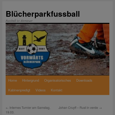
Zum
Inhalt
Blücherparkfussball
springen
Fussball ist Abenteuer
Home
Hintergrund
Organisatorisches
Downloads
Kabinenpredigt
Videos
Kontakt
←
Internes Turnier am Samstag,
Johan Cruyff – Rust in verde
→
19.03.