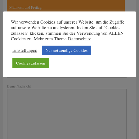
Mittwoch und Freitag:
15.30 Uhr bis 17 Uhr
17 Uhr bis 18.30 Uhr
Wir verwenden Cookies auf unserer Website, um die Zugriffe
auf unsere Website zu analysieren. Indem Sie auf "Cookies
zulassen" klicken, stimmen Sie der Verwendung von ALLEN
Cookies zu. Mehr zum Thema
Datenschutz
Nachricht an den Trainer
Einstellungen
Nur notwendige Cookies
Dein Name
Cookies zulassen
Deine E-Mail-Adresse
Bitte lasse dieses Feld leer.
Deine Nachricht