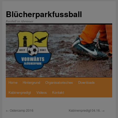
Zum
Inhalt
Blücherparkfussball
springen
Fussball ist Abenteuer
Home
Hintergrund
Organisatorisches
Downloads
Kabinenpredigt
Videos
Kontakt
←
Ostercamp 2016
Kabinenpredigt 04.16.
→