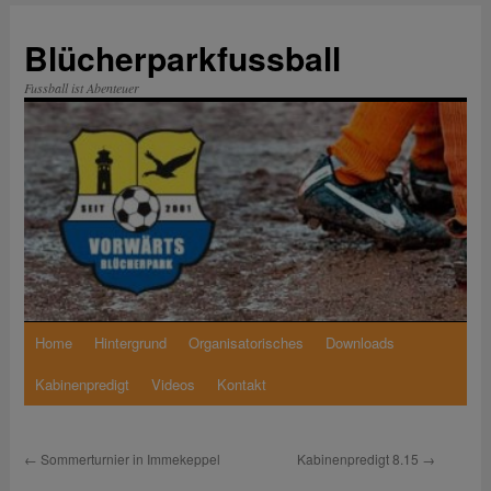
Zum
Inhalt
Blücherparkfussball
springen
Fussball ist Abenteuer
Home
Hintergrund
Organisatorisches
Downloads
Kabinenpredigt
Videos
Kontakt
←
Sommerturnier in Immekeppel
Kabinenpredigt 8.15
→