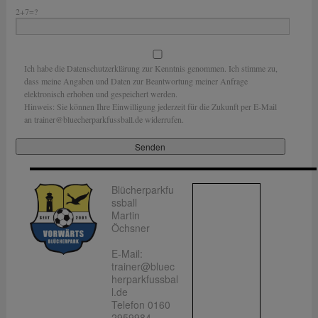
2+7=?
Ich habe die Datenschutzerklärung zur Kenntnis genommen. Ich stimme zu,
dass meine Angaben und Daten zur Beantwortung meiner Anfrage
elektronisch erhoben und gespeichert werden.
Hinweis: Sie können Ihre Einwilligung jederzeit für die Zukunft per E-Mail
an trainer@bluecherparkfussball.de widerrufen.
Blücherparkfu
ssball
Martin
Öchsner
E-Mail:
trainer@bluec
herparkfussbal
l.de
Telefon 0160
2959984