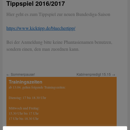
Tippspiel 2016/2017
Hier geht es zum Tippspiel zur neuen Bundesliga-Saison
https://www.kicktipp.de/bluechertipp/
Bei der Anmeldung bitte keine Phantasienamen benutzen,
sondern einen, den man zuordnen kann.
←
Sommerpause!
Kabinenpredigt 15.15
→
Trainingszeiten
ab 13.04. gelten folgende Trainingszeiten:
Dienstag: 17 bis 18.30 Uhr
Mittwoch und Freitag:
15.30 Uhr bis 17 Uhr
17 Uhr bis 18.30 Uhr