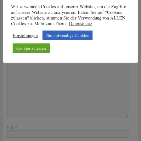
Wir verwenden Cookies auf unserer Website, um die Zugriffe
auf unsere Website zu analysieren. Indem Sie auf "Cookies
Nachricht an den Trainer
zulassen" klicken, stimmen Sie der Verwendung von ALLEN
Cookies zu. Mehr zum Thema
Datenschutz
Dein Name
Einstellungen
Nur notwendige Cookies
Deine E-Mail-Adresse
Cookies zulassen
Bitte lasse dieses Feld leer.
Deine Nachricht
8+8=?