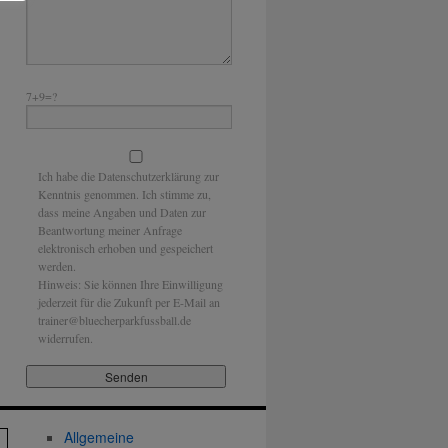
7+9=?
Ich habe die Datenschutzerklärung zur
Kenntnis genommen. Ich stimme zu,
dass meine Angaben und Daten zur
Beantwortung meiner Anfrage
elektronisch erhoben und gespeichert
werden.
Hinweis: Sie können Ihre Einwilligung
jederzeit für die Zukunft per E-Mail an
trainer@bluecherparkfussball.de
widerrufen.
Allgemeine