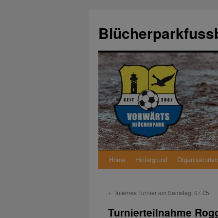
Zum
Inhalt
Blücherparkfussb
springen
Home
Hintergrund
Organisatoris
←
Internes Turnier am Samstag, 07.05.
Turnierteilnahme Rog