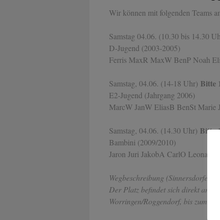
Wir können mit folgenden Teams am
Samstag 04.06. (10.30 bis 14.30 U
D-Jugend (2003-2005)
Ferris MaxR MaxW BenP Noah Eli
Bitte 
Samstag, 04.06. (14-18 Uhr)
E2-Jugend (Jahrgang 2006)
MarcW JanW EliasB BenSt Marie 
Bitte 
Samstag, 04.06. (14.30 Uhr)
Bambini (2009/2010)
Jaron Juri JakobA CarlO Leonardo
Wegbeschreibung (Sinnersdorfer St
Der Platz befindet sich direkt an 
Worringen/Roggendorf, bis zum Krei