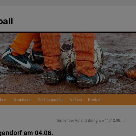
all
ches
Downloads
Kabinenpredigt
Videos
Kontakt
Turnier bei Roland Bürrig am 11./12.06.
→
gendorf am 04.06.