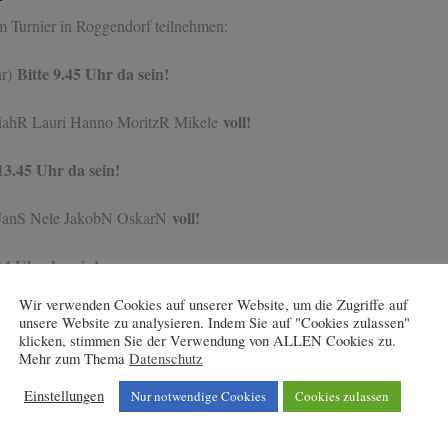
 Turnier in Roggendorf teilnehmen:
Bitte 9.45 Uhr da sein!
hr)
voll!
ahR Lauri Hanno MoritzR Mikele
13.45 Uhr da sein!
voll!
JanS Nele JakobN OskarN
14 Uhr da sein!
Wir verwenden Cookies auf unserer Website, um die Zugriffe auf
 Mathis Finn Adrian
unsere Website zu analysieren. Indem Sie auf "Cookies zulassen"
klicken, stimmen Sie der Verwendung von ALLEN Cookies zu.
Mehr zum Thema
Datenschutz
r 196):
der Autobahnausfahrt Worringen der A 57 Richtung
Einstellungen
Nur notwendige Cookies
Cookies zulassen
sverkehr, erste rechts, nächste Kreuzung wieder rechts.