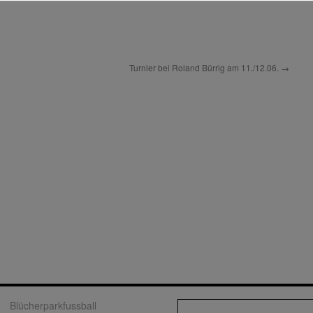
Turnier bei Roland Bürrig am 11./12.06.
→
Blücherparkfussball