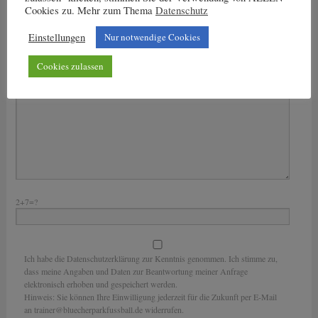
Cookies zu. Mehr zum Thema
Datenschutz
Bitte lasse dieses Feld leer.
Einstellungen
Nur notwendige Cookies
Deine Nachricht
Cookies zulassen
2+7=?
Ich habe die Datenschutzerklärung zur Kenntnis genommen. Ich stimme zu,
dass meine Angaben und Daten zur Beantwortung meiner Anfrage
elektronisch erhoben und gespeichert werden.
Hinweis: Sie können Ihre Einwilligung jederzeit für die Zukunft per E-Mail
an trainer@bluecherparkfussball.de widerrufen.