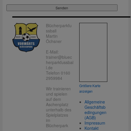
Blücherparkfu
ssball
Martin
Öchsner
E-Mail:
trainer@bluec
herparkfussbal
l.de
Telefon 0160
2959984
Größere Karte
Wir trainieren
anzeigen
und spielen
auf dem
Allgemeine
Aschenplatz
Geschäftsb
unterhalb des
edingungen
Spielplatzes
(AGB)
im
Impressum
Blücherpark
Kontakt