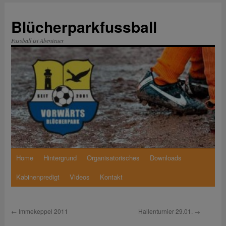
Zum
Inhalt
Blücherparkfussball
springen
Fussball ist Abenteuer
Home
Hintergrund
Organisatorisches
Downloads
Kabinenpredigt
Videos
Kontakt
←
Immekeppel 2011
Hallenturnier 29.01.
→