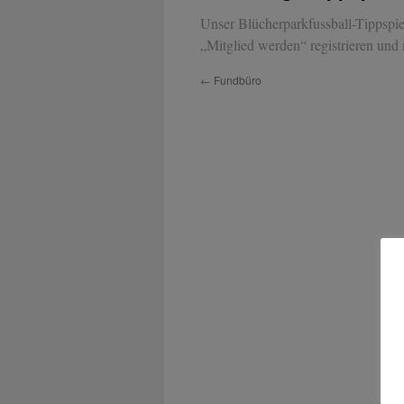
Unser Blücherparkfussball-Tippspiel
„Mitglied werden“ registrieren und 
←
Fundbüro