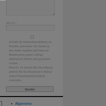
48+12=?
Ich habe die Datenschutzerklärung zur
Kenntnis genommen. Ich stimme zu,
dass meine Angaben und Daten zur
Beantwortung meiner Anfrage
elektronisch erhoben und gespeichert
werden.
Hinweis: Sie können Ihre Einwilligung
jederzeit für die Zukunft per E-Mail an
trainer@bluecherparkfussball.de
widerrufen.
Allgemeine