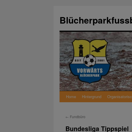
Zum
Inhalt
Blücherparkfussb
springen
Home
Hintergrund
Organisatoris
←
Fundbüro
Bundesliga Tippspiel