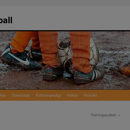
all
ches
Downloads
Kabinenpredigt
Videos
Kontakt
Trainingsauftakt
→