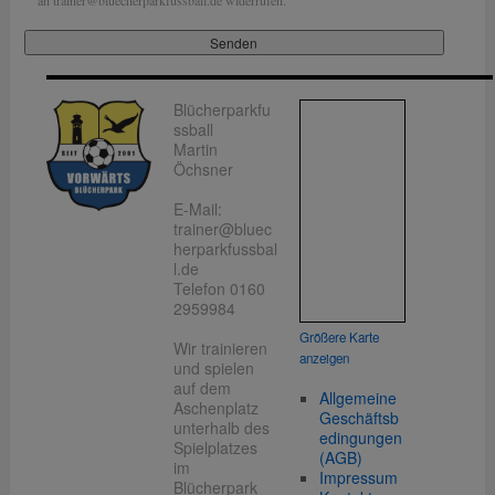
an trainer@bluecherparkfussball.de widerrufen.
Blücherparkfu
ssball
Martin
Öchsner
E-Mail:
trainer@bluec
herparkfussbal
l.de
Telefon 0160
2959984
Größere Karte
Wir trainieren
anzeigen
und spielen
auf dem
Allgemeine
Aschenplatz
Geschäftsb
unterhalb des
edingungen
Spielplatzes
(AGB)
im
Impressum
Blücherpark