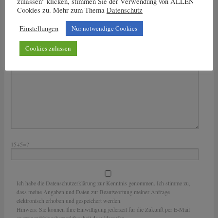
zulassen" klicken, stimmen Sie der Verwendung von ALLEN
Deine E-Mail-Adresse
Cookies zu. Mehr zum Thema
Datenschutz
Bitte lasse dieses Feld leer.
Einstellungen
Nur notwendige Cookies
Deine Nachricht
Cookies zulassen
15+5=?
Ich habe die Datenschutzerklärung zur Kenntnis genommen. Ich stimme zu,
dass meine Angaben und Daten zur Beantwortung meiner Anfrage
elektronisch erhoben und gespeichert werden.
Hinweis: Sie können Ihre Einwilligung jederzeit für die Zukunft per E-Mail