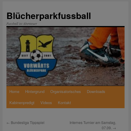
Zum
Inhalt
Blücherparkfussball
springen
Fussball ist Abenteuer
Home
Hintergrund
Organisatorisches
Downloads
Kabinenpredigt
Videos
Kontakt
←
Bundesliga Tippspiel
Internes Turnier am Samstag,
07.09.
→