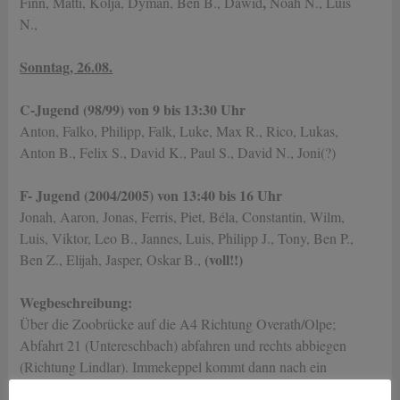
,
Finn, Matti, Kolja, Dyman, Ben B., Dawid
Noah N., Luis
N.,
Sonntag, 26.08.
C-Jugend (98/99)
von 9 bis 13:30 Uhr
Anton, Falko, Philipp, Falk, Luke, Max R., Rico, Lukas,
Anton B., Felix S., David K., Paul S., David N., Joni(?)
F- Jugend (2004/2005)
von 13:40 bis 16 Uhr
Jonah, Aaron, Jonas, Ferris, Piet, Béla, Constantin, Wilm,
Luis, Viktor, Leo B., Jannes, Luis, Philipp J., Tony, Ben P.,
(voll!!)
Ben Z., Elijah, Jasper, Oskar B.,
Wegbeschreibung:
Über die Zoobrücke auf die A4 Richtung Overath/Olpe;
Abfahrt 21 (Untereschbach) abfahren und rechts abbiegen
(Richtung Lindlar). Immekeppel kommt dann nach ein
paar Kilometern. Der Sportplatz ist am Ortsende rechts in