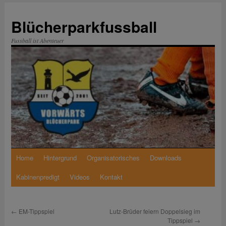
Zum
Inhalt
Blücherparkfussball
springen
Fussball ist Abenteuer
Home
Hintergrund
Organisatorisches
Downloads
Kabinenpredigt
Videos
Kontakt
←
EM-Tippspiel
Lutz-Brüder feiern Doppelsieg im
Tippspiel
→