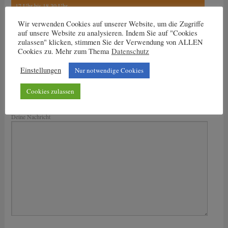
17 Uhr bis 18.30 Uhr
Wir verwenden Cookies auf unserer Website, um die Zugriffe
auf unsere Website zu analysieren. Indem Sie auf "Cookies
zulassen" klicken, stimmen Sie der Verwendung von ALLEN
Cookies zu. Mehr zum Thema
Datenschutz
Nachricht an den Trainer
Dein Name
Einstellungen
Nur notwendige Cookies
Deine E-Mail-Adresse
Cookies zulassen
Bitte lasse dieses Feld leer.
Deine Nachricht