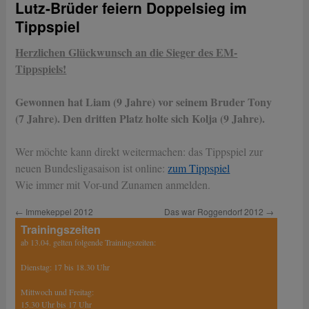
Lutz-Brüder feiern Doppelsieg im
Tippspiel
Herzlichen Glückwunsch an die Sieger des EM-
Tippspiels!
Gewonnen hat Liam (9 Jahre) vor seinem Bruder Tony
(7 Jahre). Den dritten Platz holte sich Kolja (9 Jahre).
Wer möchte kann direkt weitermachen: das Tippspiel zur
neuen Bundesligasaison ist online:
zum Tippspiel
Wie immer mit Vor-und Zunamen anmelden.
←
Immekeppel 2012
Das war Roggendorf 2012
→
Trainingszeiten
ab 13.04. gelten folgende Trainingszeiten:
Dienstag: 17 bis 18.30 Uhr
Mittwoch und Freitag:
15.30 Uhr bis 17 Uhr