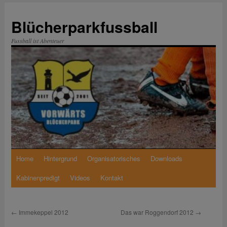
Zum
Inhalt
Blücherparkfussball
springen
Fussball ist Abenteuer
Home
Hintergrund
Organisatorisches
Downloads
Kabinenpredigt
Videos
Kontakt
←
Immekeppel 2012
Das war Roggendorf 2012
→