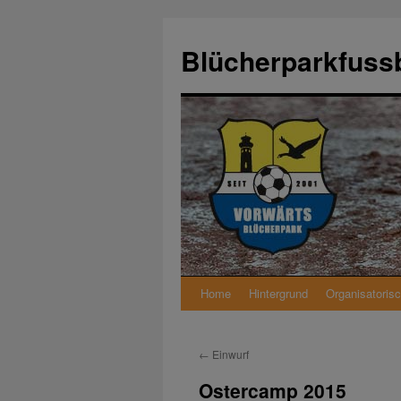
Zum
Inhalt
Blücherparkfussb
springen
Home
Hintergrund
Organisatoris
←
Einwurf
Ostercamp 2015