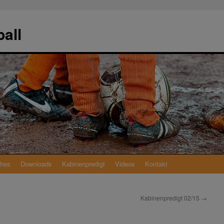
all
ches
Downloads
Kabinenpredigt
Videos
Kontakt
Kabinenpredigt 02/15
→